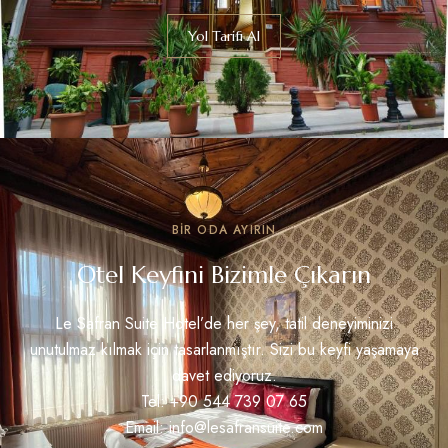
Yol Tarifi Al
BIR ODA AYIRIN
Otel Keyfini Bizimle Çıkarın
Le Safran Suite Hotel’de her şey, tatil deneyiminizi
unutulmaz kılmak için tasarlanmıştır. Sizi bu keyfi yaşamaya
davet ediyoruz.
Tel: +90 544 739 07 65
Email:
info@lesafransuite.com