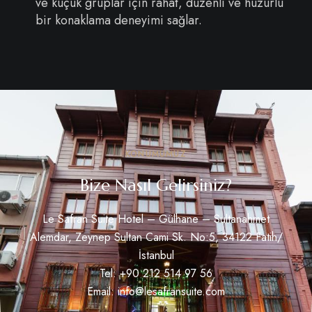
ve küçük gruplar için rahat, düzenli ve huzurlu
bir konaklama deneyimi sağlar.
KONUMUMUZ
Bize Nasıl Gelirsiniz?
Le Safran Suite Hotel – Gülhane – Sultanahmet
Alemdar, Zeynep Sultan Cami Sk. No:5, 34122 Fatih/
İstanbul
Tel: +
90 212 514 97 56
Email:
info@lesafransuite.com