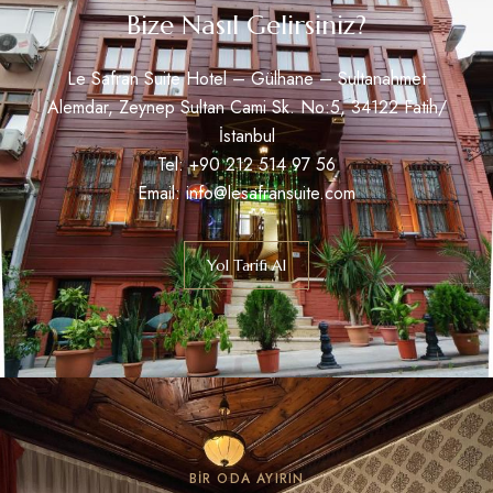
Bize Nasıl Gelirsiniz?
Le Safran Suite Hotel – Gülhane – Sultanahmet
Alemdar, Zeynep Sultan Cami Sk. No:5, 34122 Fatih/
İstanbul
Tel: +
90 212 514 97 56
Email:
info@lesafransuite.com
Yol Tarifi Al
BIR ODA AYIRIN