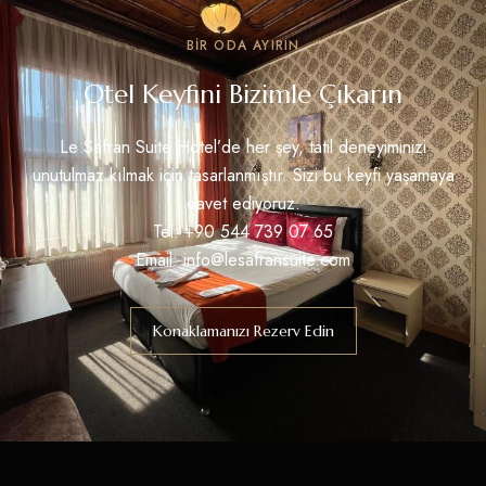
BIR ODA AYIRIN
Otel Keyfini Bizimle Çıkarın
Le Safran Suite Hotel’de her şey, tatil deneyiminizi
unutulmaz kılmak için tasarlanmıştır. Sizi bu keyfi yaşamaya
davet ediyoruz.
Tel: +90 544 739 07 65
Email: info@lesafransuite.com
Konaklamanızı Rezerv Edin