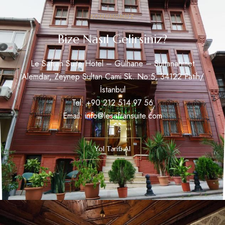
KONUMUMUZ
Bize Nasıl Gelirsiniz?
Le Safran Suite Hotel – Gülhane – Sultanahmet
Alemdar, Zeynep Sultan Cami Sk. No:5, 34122 Fatih/
İstanbul
Tel: +
90 212 514 97 56
Email: info@lesafransuite.com
Yol Tarifi Al